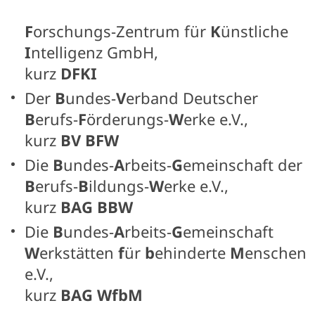
F
orschungs-Zentrum für
K
ünstliche
I
ntelligenz GmbH,
kurz
DFKI
Der
B
undes-
V
erband Deutscher
B
erufs-
F
örderungs-
W
erke e.V.,
kurz
BV BFW
Die
B
undes-
A
rbeits-
G
emeinschaft der
B
erufs-
B
ildungs-
W
erke e.V.,
kurz
BAG BBW
Die
B
undes-
A
rbeits-
G
emeinschaft
W
erkstätten
f
ür
b
ehinderte
M
enschen
e.V.,
kurz
BAG WfbM