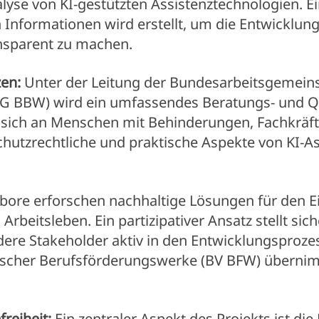
alyse von KI-gestützten Assistenztechnologien. 
n Informationen wird erstellt, um die Entwicklun
nsparent zu machen.
en:
Unter der Leitung der Bundesarbeitsgemeins
G BBW) wird ein umfassendes Beratungs- und Qu
et sich an Menschen mit Behinderungen, Fachkr
schutzrechtliche und praktische Aspekte von KI-
bore erforschen nachhaltige Lösungen für den Ei
Arbeitsleben. Ein partizipativer Ansatz stellt si
ere Stakeholder aktiv in den Entwicklungsproze
cher Berufsförderungswerke (BV BFW) übernimm
freiheit:
Ein zentraler Aspekt des Projekts ist die